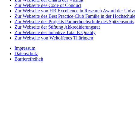
Zur Webseite des Code of Conduct
Zur Webseite von HR Excellence in Research Award der Univer
Zur Webseite des Best Practice-Club Familie in der Hochschul
Zur Webseite des Projekts Partnerhochschule des Spitzensports
Zur Webseite der Stiftung Akkreditierungsrat
Zur Webseite der Initiative Total E-Quality
Zur Webseite von Weltoffenes Thüringen
Impressum
Datenschutz
Barrierefreiheit