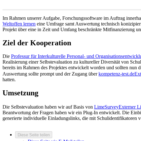
Im Rahmen unserer Aufgabe, Forschungssoftware im Auftrag innerhalb
Weltoffen lernen
eine Umfrage samt Auswertung technisch konizipie
Projekt über eine in Zeit und Umfang beschränkte Mitfinanzierung uns
Ziel der Kooperation
Die
Professur für Interkulturelle Personal- und Organisationsentwick
Realisierung einer Selbstevaluation zu kultureller Diversität von S
bereits im Rahmen des Projektes entwickelt worden und sollten nun d
Auswertung sollte prompt und der Zugang über
kompetenz-test.de
Ext
hatten.
Umsetzung
Die Selbstevaluation haben wir auf Basis von
LimeSurvey
Externer L
Beantwortung der Fragen haben wir ein Plug-In entwickelt. Die Einbi
generierte individuelle Einladungslinks, die mit Schulidentifikatoren
Diese Seite teilen