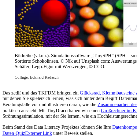
Bildreihe (v.l.n.r.): Simulationssoftware „TinySPH“ (SPH = s
Sortierte Schokolinsen, © Nik auf Unsplash.com; Auswertungss
Schäfer; Lego-Figur mit Werkzeugen, © CCO.
Collage: Eckhard Kadasch
Das zedif und das TKFDM bringen ein
Glücksrad, Klemmbausteine 
mit denen Sie spielersich lernen, was sich hinter dem Begiff Datenma
Beratungsfälle vor und illustrieren daran, wie die
Zusammenarbeit des
praktisch aussieht. Mit TinyDraco haben wir einen
Großrechner im Kl
Strömungssimulation, mit der Sie lernen, wie ein Hochleistungsrechner
Beim Stand des Data Literacy Projektes können Sie Ihre
Datenkompet
Daten-Quiz
Externer Link
unter Beweis stellen.