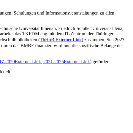
ngen, Schulungen und Informationsveranstaltungen zu allen
nische Universität Ilmenau, Friedrich-Schiller-Universität Jena,
u arbeitet das TKFDM eng mit dem IT-Zentrum der Thüringer
chschulbibliotheken (
ThHoBi
Externer Link
) zusammen. Seit 2023
durch das BMBF finanziert wird und die spezifische Belange der
17-2020
Externer Link
,
2021-2025
Externer Link
) gefördert.
edelt.