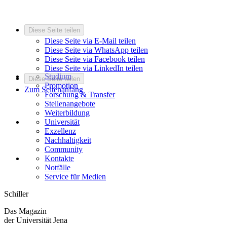
Diese Seite teilen
Diese Seite via E-Mail teilen
Diese Seite via WhatsApp teilen
Diese Seite via Facebook teilen
Diese Seite via LinkedIn teilen
Studium
Diese Seite teilen
Promotion
Zum Seitenanfang
Forschung & Transfer
Stellenangebote
Weiterbildung
Universität
Exzellenz
Nachhaltigkeit
Community
Kontakte
Notfälle
Service für Medien
Schiller
Das Magazin
der Universität Jena