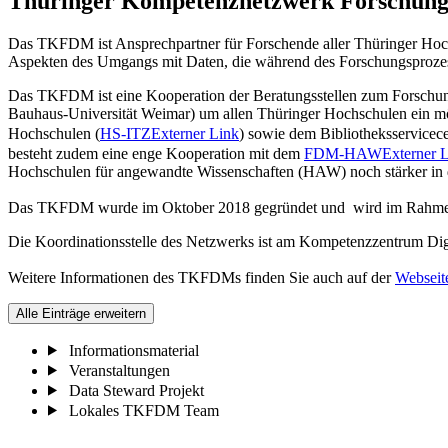
Thüringer Kompetenznetzwerk Forschu
Das TKFDM ist Ansprechpartner für Forschende aller Thüringer Hoc
Aspekten des Umgangs mit Daten, die während des Forschungsprozes
Das TKFDM ist eine Kooperation der Beratungsstellen zum Forschungsd
Bauhaus-Universität Weimar) um allen Thüringer Hochschulen ein mö
Hochschulen (
HS-ITZ
Externer Link
) sowie dem Bibliotheksservicece
besteht zudem eine enge Kooperation mit dem
FDM-HAW
Externer 
Hochschulen für angewandte Wissenschaften (HAW) noch stärker in
Das TKFDM wurde im Oktober 2018 gegründet und wird im Rahmen de
Die Koordinationsstelle des Netzwerks ist am Kompetenzzentrum Digita
Weitere Informationen des TKFDMs finden Sie auch auf der
Webseit
Alle Einträge erweitern
Informationsmaterial
Veranstaltungen
Data Steward Projekt
Lokales TKFDM Team