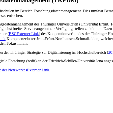
ngsdatenmanagement (TKFDM)
hschulen im Bereich Forschungsdatenmanagement. Dies umfasst Beratu
ses entstehen.
atenmanagement der Thüringer Universitäten (Universität Erfurt, Tech
glichst breites Serviceangebot zur Verfügung stellen zu können. Daz
nter (
BSC
Externer Link
) des Kooperationverbundes der Thüringer Ho
Link
Kompetenzcluster Jena-Erfurt-Nordhausen-Schmalkalden, welcher 
 den Fokus nimmt.
r Thüringer Strategie zur Digitalisierung im Hochschulbereich (
20
le Forschung (zedif) an der Friedrich-Schiller-Universität Jena angesi
e der Netzwerkes
Externer Link
.