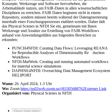
Konzepte, Werkzeuge und Software hervorheben, die
Arbeitsabläufe nutzen, um FAIR-Daten in allen wissenschaftlichen
Disziplinen zu erreichen. FAIR Daten beginnen nicht in einem
Repository, sondern müssen bereits während der Datengenerierung
innerhalb eines Forschungsprozesses etabliert werden. Daher lädt
das Physical Scienes in NFDI Sie ein, gemeinsam mit Ihnen
Werkzeuge und Ansätze zur Erstellung von FAIR-Workflows
anhand von Anwendungsfällen aus folgenden Bereichen zu
erkunden:
PUNCH4NFDI: Curating Data Flows: Leveraging REANA
for Reproducible Analyses of Dimensionality Re duction
Workflows
NFDI-MatWerk: Creating and running automated workflows
for material science simulations
DAPHNE4NFDI: Overarching Data Management Ecosystem
HELIPORT
Wann:
26. April 2024, 1-3 Uhr
Wo:
Zoom
https://us02web.zoom.us/j/83305688762
Externer Link
Organisiert von:
Physical Scienes in NFDI
Diese Seite teilen